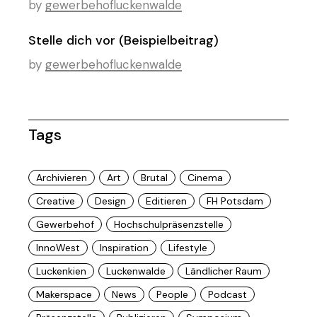
by
gewerbehofluckenwalde
Stelle dich vor (Beispielbeitrag)
by
gewerbehofluckenwalde
Tags
Archivieren
Art
Brutal
Cinema
Creative
Design
Editieren
FH Potsdam
Gewerbehof
Hochschulpräsenzstelle
InnoWest
Inspiration
Lifestyle
Luckenkien
Luckenwalde
Ländlicher Raum
Makerspace
News
People
Podcast