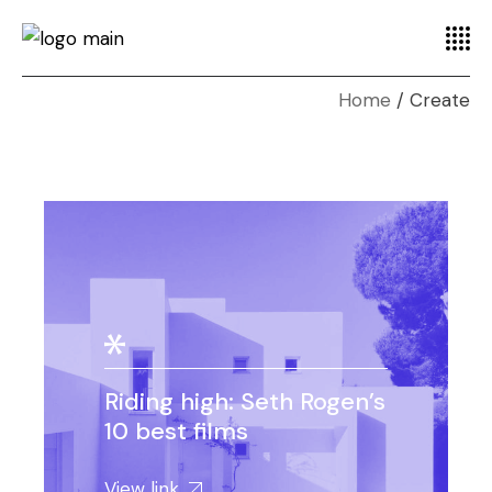
Home
Create
Riding high: Seth Rogen’s
10 best films
View link