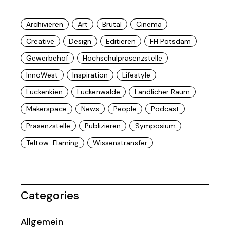
Archivieren
Art
Brutal
Cinema
Creative
Design
Editieren
FH Potsdam
Gewerbehof
Hochschulpräsenzstelle
InnoWest
Inspiration
Lifestyle
Luckenkien
Luckenwalde
Ländlicher Raum
Makerspace
News
People
Podcast
Präsenzstelle
Publizieren
Symposium
Teltow-Fläming
Wissenstransfer
Categories
Allgemein