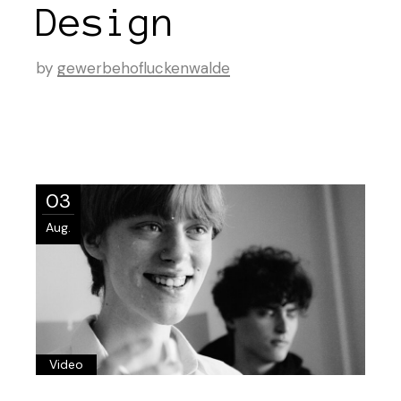
Design
by
gewerbehofluckenwalde
03
Aug.
Video