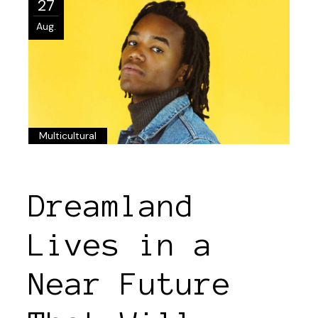
27
Aug.
Multicultural
Dreamland
Lives in a
Near Future