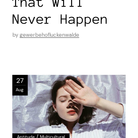
That Will
Never Happen
by
gewerbehofluckenwalde
27
Aug.
/
Aptitude
Multicultural