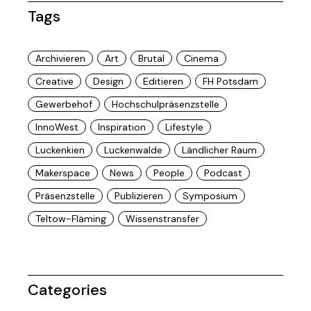
Tags
Archivieren
Art
Brutal
Cinema
Creative
Design
Editieren
FH Potsdam
Gewerbehof
Hochschulpräsenzstelle
InnoWest
Inspiration
Lifestyle
Luckenkien
Luckenwalde
Ländlicher Raum
Makerspace
News
People
Podcast
Präsenzstelle
Publizieren
Symposium
Teltow-Fläming
Wissenstransfer
Categories