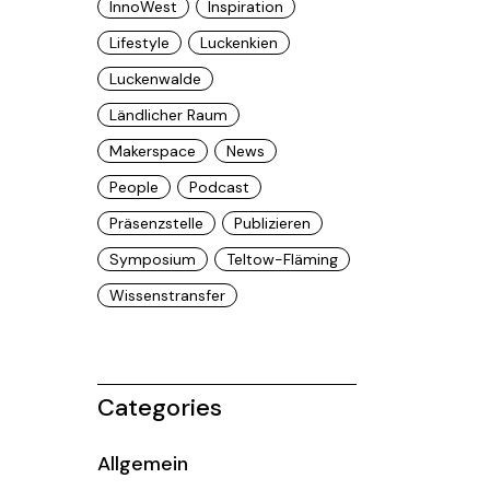
InnoWest
Inspiration
Lifestyle
Luckenkien
Luckenwalde
Ländlicher Raum
Makerspace
News
People
Podcast
Präsenzstelle
Publizieren
Symposium
Teltow-Fläming
Wissenstransfer
Categories
Allgemein