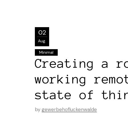
02
Aug.
Minimal
Creating a r
working remo
state of thi
by
gewerbehofluckenwalde