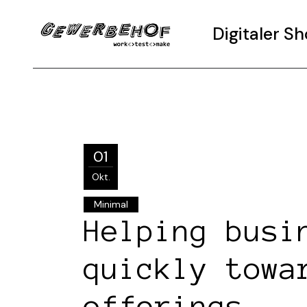
Digitaler 
01
Okt.
Minimal
Helping busi
quickly towa
offerings