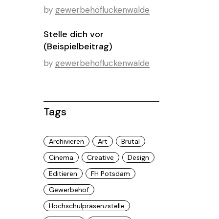
by
gewerbehofluckenwalde
Stelle dich vor
(Beispielbeitrag)
by
gewerbehofluckenwalde
Tags
Archivieren
Art
Brutal
Cinema
Creative
Design
Editieren
FH Potsdam
Gewerbehof
Hochschulpräsenzstelle