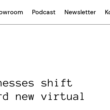
Showroom
Podcast
Newsletter
K
nesses shift
rd new virtual