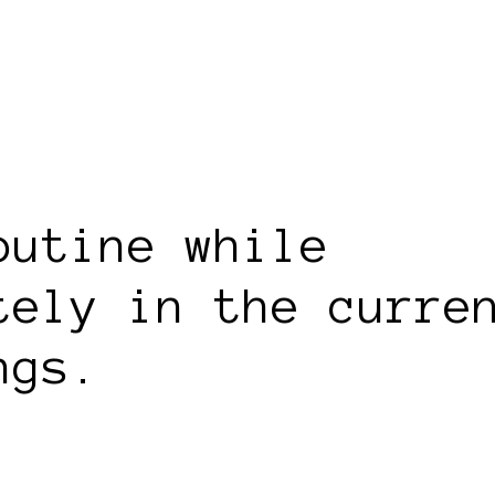
outine while
tely in the curre
ngs.