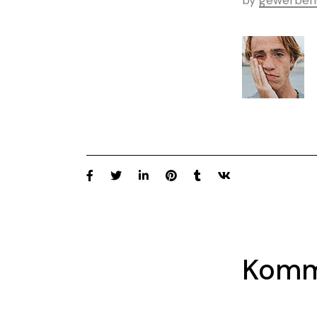
by
gewerbeh
Komm