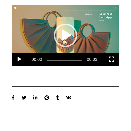
Video-
Player
00:00
00:03