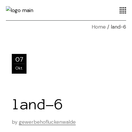
Home
land-6
07
Okt.
land-6
by
gewerbehofluckenwalde