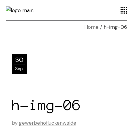
Home
h-img-06
30
Sep.
h-img-06
by
gewerbehofluckenwalde