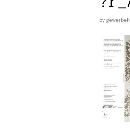
?r_
by
gewerbeh