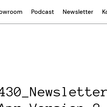
Showroom
Podcast
Newsletter
K
430_Newslette