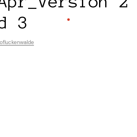
Apr_Version 2
d 3
ofluckenwalde