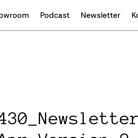
Showroom
Podcast
Newsletter
K
430_Newslette