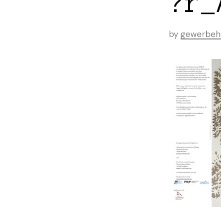
?r_
by
gewerbeh