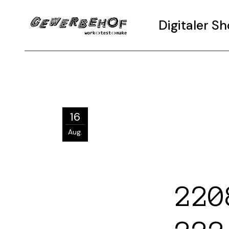
Digitaler 
16
Aug.
220