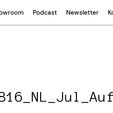
Showroom
Podcast
Newsletter
K
816_NL_Jul_Au